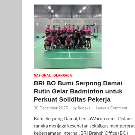
NASIONAL
OLAHRAGA
/
BRI BO Bumi Serpong Damai
Rutin Gelar Badminton untuk
Perkuat Soliditas Pekerja
30 December 2025
-
by
Redaksi
-
Leave a Comment
Bumi Serpong Damai, LensaWarna.com– Dalam
rangka menjaga kesehatan sekaligus mempererat
kebersamaan internal, BRI Branch Office (BO)