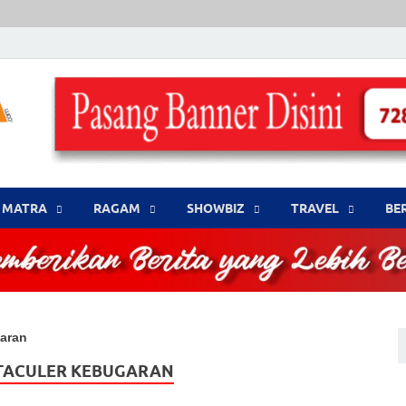
LENSA WARNA .com
Memberikan Berita yang Lebih Berwarna
MATRA
‎RAGAM
‎SHOWBIZ
‎TRAVEL
BE
garan
TACULER KEBUGARAN