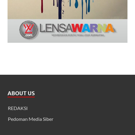
ABOUT US
REDAKSI
Pedoman Media Siber