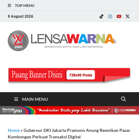
TOP MENU
9 August 2026
LE
Memberi
Berita ya
WA
Lebih
Berwarn
.c
MAIN MENU
Home
»
Gubernur DKI Jakarta Pramono Anung Resmikan Pasar
Kombongan Perkuat Transaksi Digital