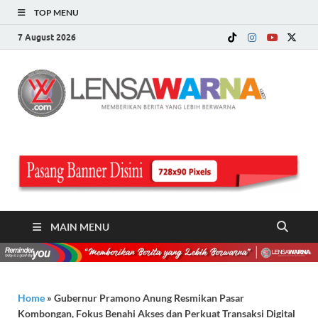
TOP MENU
7 August 2026
LE
Memberi
Berita ya
WA
Lebih
Berwarn
.c
MAIN MENU
Home
»
Gubernur Pramono Anung Resmikan Pasar
Kombongan, Fokus Benahi Akses dan Perkuat Transaksi Digital