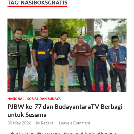
TAG:
NASIBOKSGRATIS
NASIONAL
/
SOSIAL DAN BUDAYA
PJBW ke-77 dan BudayantaraTV Berbagi
untuk Sesama
30 May 2026
-
by
Redaksi
-
Leave a Comment
Jakarta, LensaWarna.com– Semangat berbagi kepada