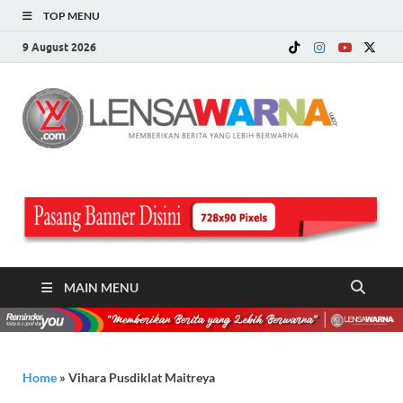
TOP MENU
9 August 2026
LE
Memberi
Berita ya
WA
Lebih
Berwarn
.c
MAIN MENU
Home
»
Vihara Pusdiklat Maitreya