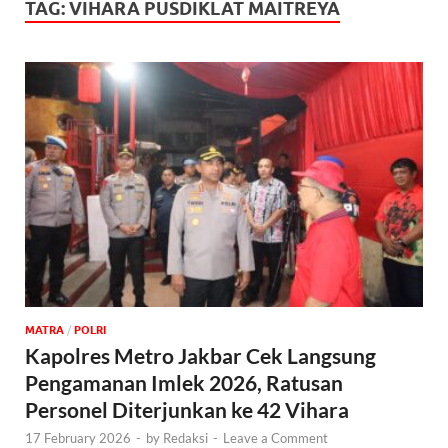
TAG:
VIHARA PUSDIKLAT MAITREYA
MATRA
/
POLRI
Kapolres Metro Jakbar Cek Langsung
Pengamanan Imlek 2026, Ratusan
Personel Diterjunkan ke 42 Vihara
17 February 2026
-
by
Redaksi
-
Leave a Comment