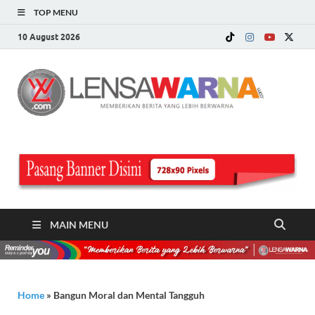
TOP MENU
10 August 2026
LE
Memberi
Berita ya
WA
Lebih
Berwarn
.c
MAIN MENU
Home
»
Bangun Moral dan Mental Tangguh