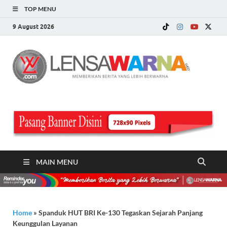
TOP MENU
9 August 2026
LE
Memberi
Berita ya
WA
Lebih
Berwarn
.c
MAIN MENU
Home
»
Spanduk HUT BRI Ke-130 Tegaskan Sejarah Panjang
Keunggulan Layanan