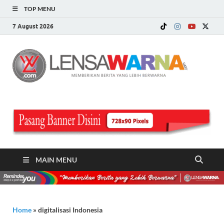
TOP MENU
7 August 2026
LE
Memberi
Berita ya
WA
Lebih
Berwarn
.c
MAIN MENU
Home
»
digitalisasi Indonesia