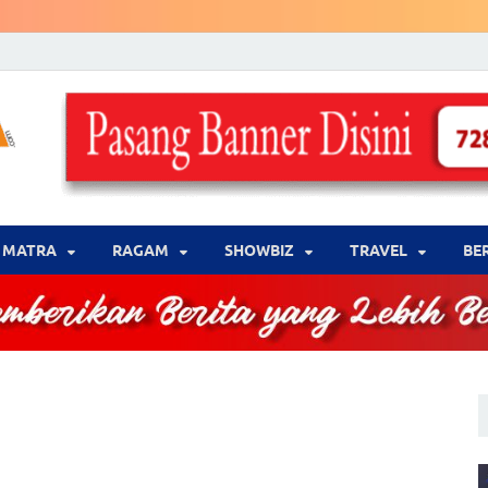
LENSA WARNA .com
Memberikan Berita yang Lebih Berwarna
MATRA
‎RAGAM
‎SHOWBIZ
‎TRAVEL
BE