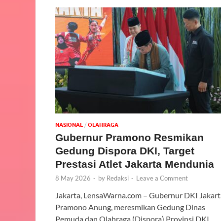
NASIONAL
/
OLAHRAGA
Gubernur Pramono Resmikan
Gedung Dispora DKI, Target
Prestasi Atlet Jakarta Mendunia
8 May 2026
-
by
Redaksi
-
Leave a Comment
Jakarta, LensaWarna.com – Gubernur DKI Jakart
Pramono Anung, meresmikan Gedung Dinas
Pemuda dan Olahraga (Dispora) Provinsi DKI