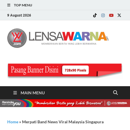
TOP MENU
9 August 2026
LE
Memberi
Berita ya
WA
Lebih
Berwarn
.c
MAIN MENU
Home
»
Merpati Band News Viral Malaysia Singapura