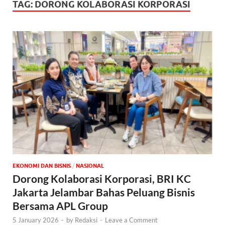
TAG:
DORONG KOLABORASI KORPORASI
EKONOMI DAN BISNIS
/
NASIONAL
Dorong Kolaborasi Korporasi, BRI KC
Jakarta Jelambar Bahas Peluang Bisnis
Bersama APL Group
5 January 2026
-
by
Redaksi
-
Leave a Comment