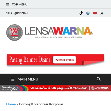
TOP MENU
10 August 2026
LE
Memberi
Berita ya
WA
Lebih
Berwarn
.c
MAIN MENU
Home
»
Dorong Kolaborasi Korporasi