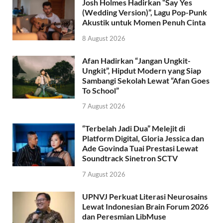
Josh Holmes Hadirkan “Say Yes
(Wedding Version)”, Lagu Pop-Punk
Akustik untuk Momen Penuh Cinta
8 August 2026
Afan Hadirkan “Jangan Ungkit-
Ungkit”, Hipdut Modern yang Siap
Sambangi Sekolah Lewat “Afan Goes
To School”
7 August 2026
“Terbelah Jadi Dua” Melejit di
Platform Digital, Gloria Jessica dan
Ade Govinda Tuai Prestasi Lewat
Soundtrack Sinetron SCTV
7 August 2026
UPNVJ Perkuat Literasi Neurosains
Lewat Indonesian Brain Forum 2026
dan Peresmian LibMuse