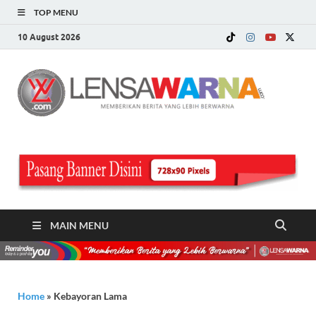
TOP MENU
10 August 2026
LE
Memberi
Berita ya
WA
Lebih
Berwarn
.c
MAIN MENU
Home
»
Kebayoran Lama