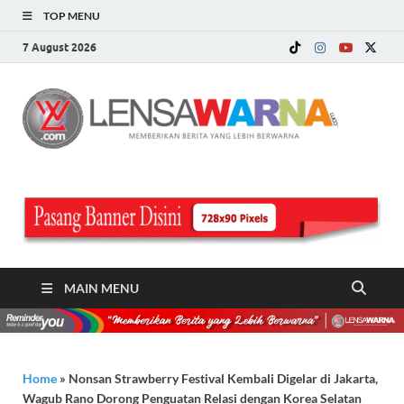
TOP MENU
7 August 2026
LE
Memberi
Berita ya
WA
Lebih
Berwarn
.c
MAIN MENU
Home
»
Nonsan Strawberry Festival Kembali Digelar di Jakarta,
Wagub Rano Dorong Penguatan Relasi dengan Korea Selatan