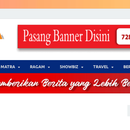
LENSA WARNA .com
Memberikan Berita yang Lebih Berwarna
MATRA
‎RAGAM
‎SHOWBIZ
‎TRAVEL
BE