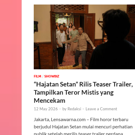
FILM
/
‎SHOWBIZ
“Hajatan Setan” Rilis Teaser Trailer,
Tampilkan Teror Mistis yang
Mencekam
12 May 2026
-
by
Redaksi
-
Leave a Comment
Jakarta, Lensawarna.com – Film horor terbaru
berjudul Hajatan Setan mulai mencuri perhatian
publik setelah merilis teaser trailer perdana