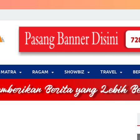
LENSA WARNA .com
Memberikan Berita yang Lebih Berwarna
MATRA
‎RAGAM
‎SHOWBIZ
‎TRAVEL
BE