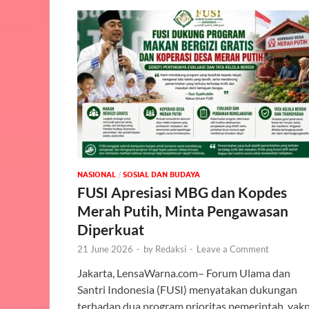
NASIONAL
/
SOSIAL DAN BUDAYA
FUSI Apresiasi MBG dan Kopdes
Merah Putih, Minta Pengawasan
Diperkuat
21 June 2026
-
by
Redaksi
-
Leave a Comment
Jakarta, LensaWarna.com– Forum Ulama dan
Santri Indonesia (FUSI) menyatakan dukungan
terhadap dua program prioritas pemerintah, yakn