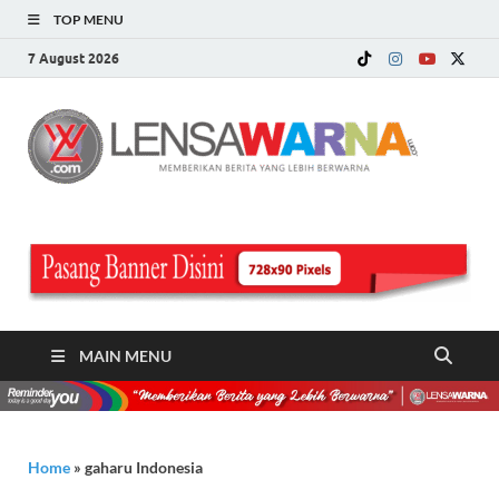
TOP MENU
7 August 2026
LE
Memberi
Berita ya
WA
Lebih
Berwarn
.c
MAIN MENU
Home
»
gaharu Indonesia