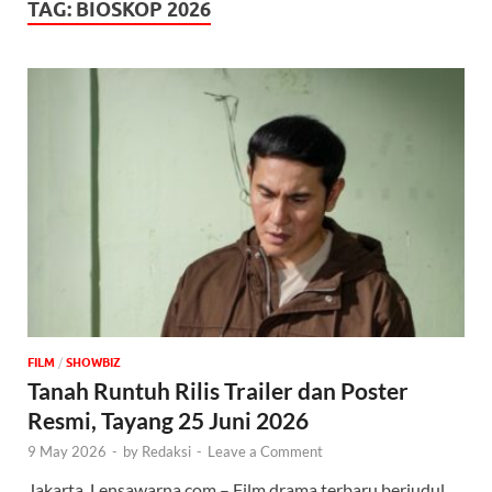
TAG:
BIOSKOP 2026
FILM
/
‎SHOWBIZ
Tanah Runtuh Rilis Trailer dan Poster
Resmi, Tayang 25 Juni 2026
9 May 2026
-
by
Redaksi
-
Leave a Comment
Jakarta, Lensawarna.com – Film drama terbaru berjudul