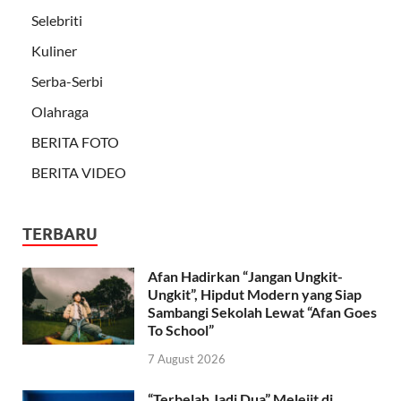
Selebriti
Kuliner
Serba-Serbi
Olahraga
BERITA FOTO
BERITA VIDEO
TERBARU
Afan Hadirkan “Jangan Ungkit-
Ungkit”, Hipdut Modern yang Siap
Sambangi Sekolah Lewat “Afan Goes
To School”
7 August 2026
“Terbelah Jadi Dua” Melejit di