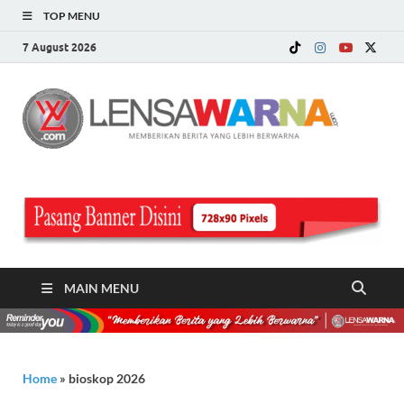
TOP MENU
7 August 2026
LE
Memberi
Berita ya
WA
Lebih
Berwarn
.c
MAIN MENU
Home
»
bioskop 2026