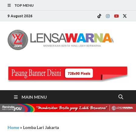
TOP MENU
9 August 2026
LE
Memberi
Berita ya
WA
Lebih
Berwarn
.c
MAIN MENU
Home
»
Lomba Lari Jakarta