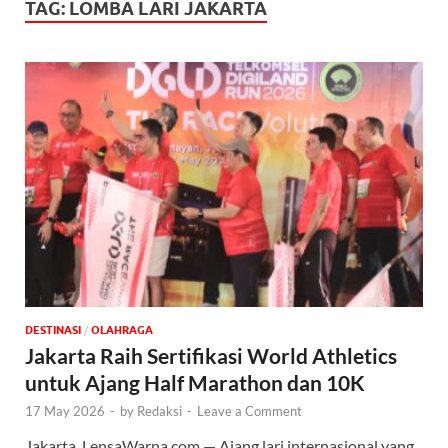
TAG:
LOMBA LARI JAKARTA
DESTINASI
/
OLAHRAGA
Jakarta Raih Sertifikasi World Athletics
untuk Ajang Half Marathon dan 10K
17 May 2026
-
by
Redaksi
-
Leave a Comment
Jakarta, LensaWarna.com — Ajang lari internasional yang