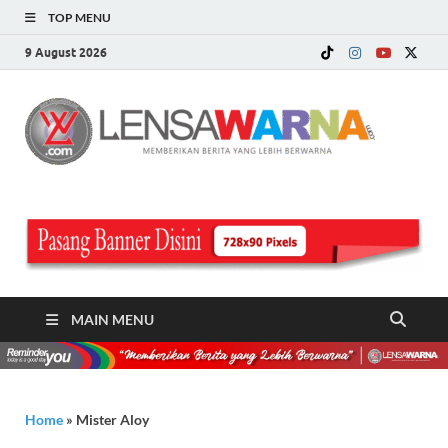
TOP MENU
9 August 2026
LE
Memberi
Berita ya
WA
Lebih
Berwarn
.c
MAIN MENU
Home
»
Mister Aloy