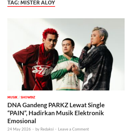
TAG:
MISTER ALOY
MUSIK
/
‎SHOWBIZ
DNA Gandeng PARKZ Lewat Single
“PAIN”, Hadirkan Musik Elektronik
Emosional
24 May 2026
-
by
Redaksi
-
Leave a Comment