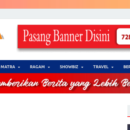
LENSA WARNA .com
Memberikan Berita yang Lebih Berwarna
MATRA
‎RAGAM
‎SHOWBIZ
‎TRAVEL
BE