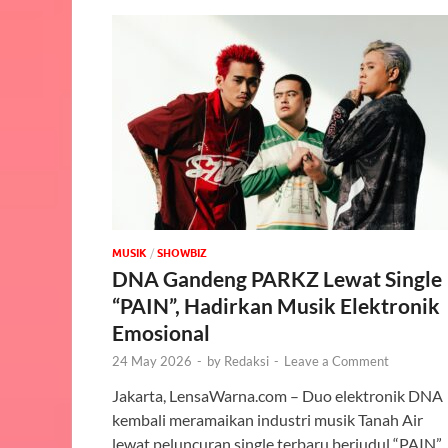
MUSIK
/
‎SHOWBIZ
DNA Gandeng PARKZ Lewat Single
“PAIN”, Hadirkan Musik Elektronik
Emosional
24 May 2026
-
by
Redaksi
-
Leave a Comment
Jakarta, LensaWarna.com – Duo elektronik DNA
kembali meramaikan industri musik Tanah Air
lewat peluncuran single terbaru berjudul “PAIN”.