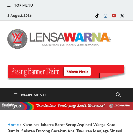
TOP MENU
8 August 2026
LE
Memberi
Berita ya
WA
Lebih
Berwarn
.c
MAIN MENU
Home
»
Kapolres Jakarta Barat Serap Aspirasi Warga Kota
Bambu Selatan Dorong Gerakan Anti Tawuran Menjaga Situasi