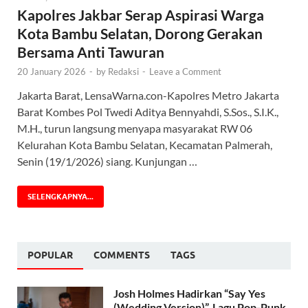
Kapolres Jakbar Serap Aspirasi Warga
Kota Bambu Selatan, Dorong Gerakan
Bersama Anti Tawuran
20 January 2026
-
by
Redaksi
-
Leave a Comment
Jakarta Barat, LensaWarna.con-Kapolres Metro Jakarta
Barat Kombes Pol Twedi Aditya Bennyahdi, S.Sos., S.I.K.,
M.H., turun langsung menyapa masyarakat RW 06
Kelurahan Kota Bambu Selatan, Kecamatan Palmerah,
Senin (19/1/2026) siang. Kunjungan …
SELENGKAPNYA...
POPULAR
COMMENTS
TAGS
Josh Holmes Hadirkan “Say Yes
(Wedding Version)”, Lagu Pop-Punk