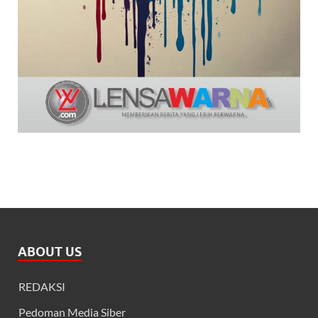
ABOUT US
REDAKSI
Pedoman Media Siber