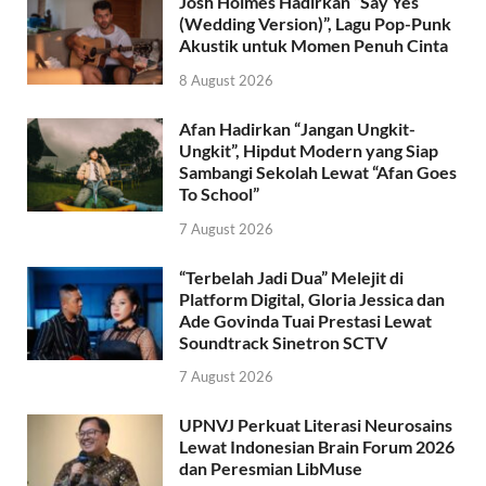
Josh Holmes Hadirkan “Say Yes
(Wedding Version)”, Lagu Pop-Punk
Akustik untuk Momen Penuh Cinta
8 August 2026
Afan Hadirkan “Jangan Ungkit-
Ungkit”, Hipdut Modern yang Siap
Sambangi Sekolah Lewat “Afan Goes
To School”
7 August 2026
“Terbelah Jadi Dua” Melejit di
Platform Digital, Gloria Jessica dan
Ade Govinda Tuai Prestasi Lewat
Soundtrack Sinetron SCTV
7 August 2026
UPNVJ Perkuat Literasi Neurosains
Lewat Indonesian Brain Forum 2026
dan Peresmian LibMuse