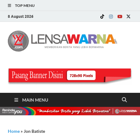
TOP MENU
8 August 2026
LE
Memberi
Berita ya
WA
Lebih
Berwarn
.c
MAIN MENU
Home
»
Jon Batiste