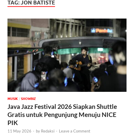
TAG:
JON BATISTE
MUSIK
/
‎SHOWBIZ
Java Jazz Festival 2026 Siapkan Shuttle
Gratis untuk Pengunjung Menuju NICE
PIK
11 May 2026
-
by
Redaksi
-
Leave a Comment