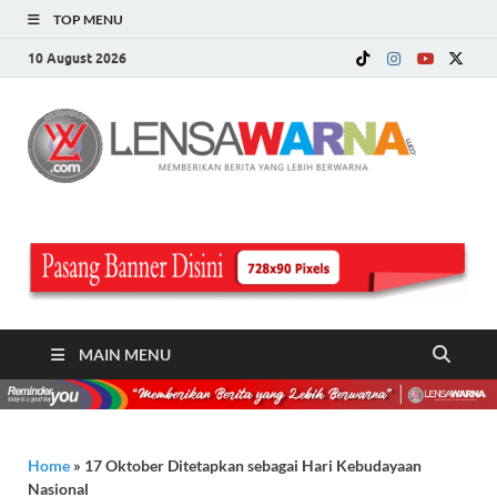
TOP MENU
10 August 2026
LE
Memberi
Berita ya
WA
Lebih
Berwarn
.c
MAIN MENU
Home
»
17 Oktober Ditetapkan sebagai Hari Kebudayaan
Nasional