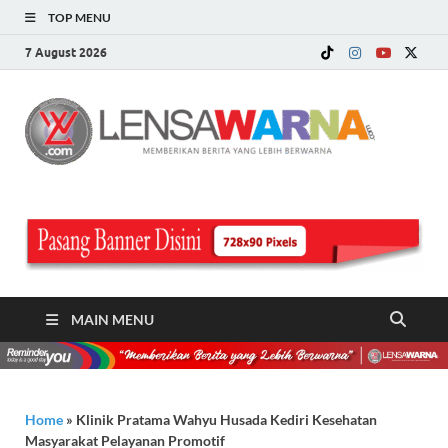
TOP MENU
7 August 2026
LE
Memberi
Berita ya
WA
Lebih
Berwarn
.c
MAIN MENU
Home
»
Klinik Pratama Wahyu Husada Kediri Kesehatan
Masyarakat Pelayanan Promotif