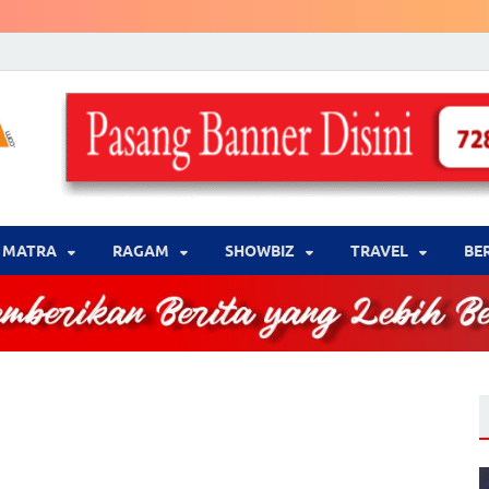
LENSA WARNA .com
Memberikan Berita yang Lebih Berwarna
MATRA
‎RAGAM
‎SHOWBIZ
‎TRAVEL
BE