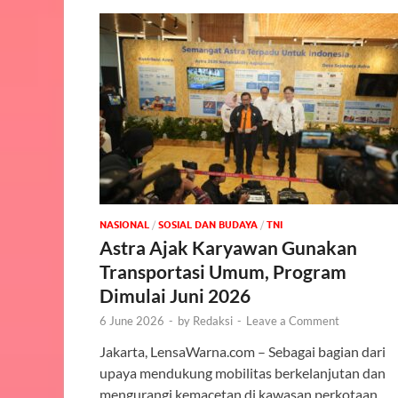
NASIONAL
/
SOSIAL DAN BUDAYA
/
TNI
Astra Ajak Karyawan Gunakan
Transportasi Umum, Program
Dimulai Juni 2026
6 June 2026
-
by
Redaksi
-
Leave a Comment
Jakarta, LensaWarna.com – Sebagai bagian dari
upaya mendukung mobilitas berkelanjutan dan
mengurangi kemacetan di kawasan perkotaan,