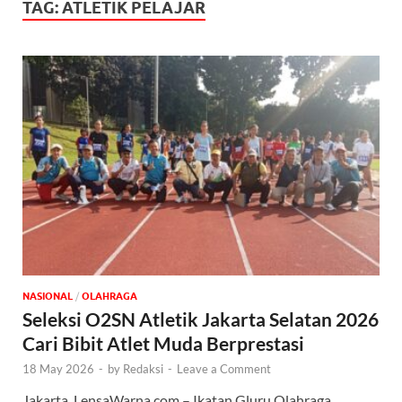
TAG:
ATLETIK PELAJAR
NASIONAL
/
OLAHRAGA
Seleksi O2SN Atletik Jakarta Selatan 2026
Cari Bibit Atlet Muda Berprestasi
18 May 2026
-
by
Redaksi
-
Leave a Comment
Jakarta, LensaWarna.com – Ikatan Gluru Olahraga