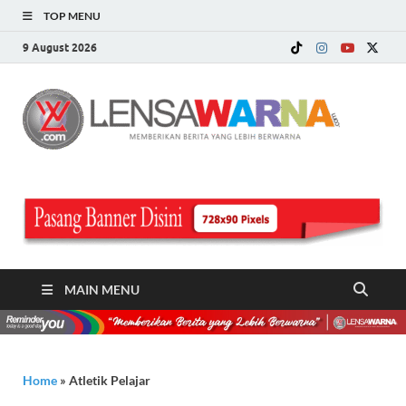
TOP MENU
9 August 2026
LE
Memberi
Berita ya
WA
Lebih
Berwarn
.c
MAIN MENU
Home
»
Atletik Pelajar