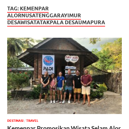
TAG:
KEMENPAR
ALORNUSATENGGARAYIMUR
DESAWISATATAKPALA DESAUMAPURA
DESTINASI
/
‎TRAVEL
Kemenpar Promosikan Wisata Selam Alor