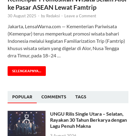
ke Pasar ASEAN Lewat Famtrip
30 August 2025
-
by
Redaksi
-
Leave a Comment
Jakarta, LensaWarna.com — Kementerian Pariwisata
(Kemenpar) terus memperkuat promosi wisata bahari
Indonesia melalui kegiatan Familiarization Trip (Famtrip)
khusus wisata selam yang digelar di Alor, Nusa Tengga
drra Timur, pada 18–24 …
SELENGKAPNYA...
POPULAR
COMMENTS
TAGS
UNGU Rilis Single Utara – Selatan,
Rayakan 30 Tahun Berkarya dengan
Lagu Penuh Makna
3 August 2026