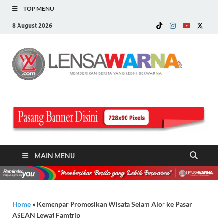
TOP MENU
8 August 2026
LE
Memberi
Berita ya
WA
Lebih
Berwarn
.c
MAIN MENU
Home
»
Kemenpar Promosikan Wisata Selam Alor ke Pasar
ASEAN Lewat Famtrip