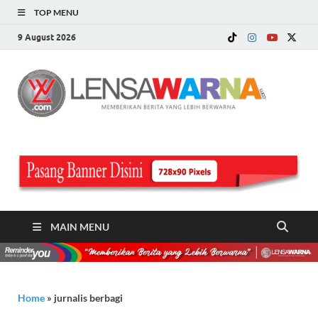
TOP MENU
9 August 2026
LE
Memberi
Berita ya
WA
Lebih
Berwarn
.c
MAIN MENU
Home
»
jurnalis berbagi