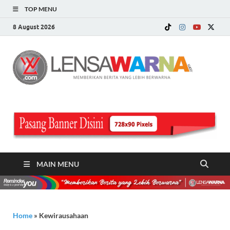
TOP MENU
8 August 2026
LE
Memberi
Berita ya
WA
Lebih
Berwarn
.c
MAIN MENU
Home
»
Kewirausahaan