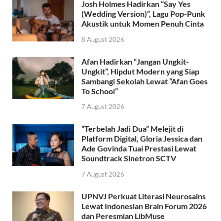
Josh Holmes Hadirkan “Say Yes
(Wedding Version)”, Lagu Pop-Punk
Akustik untuk Momen Penuh Cinta
8 August 2026
Afan Hadirkan “Jangan Ungkit-
Ungkit”, Hipdut Modern yang Siap
Sambangi Sekolah Lewat “Afan Goes
To School”
7 August 2026
“Terbelah Jadi Dua” Melejit di
Platform Digital, Gloria Jessica dan
Ade Govinda Tuai Prestasi Lewat
Soundtrack Sinetron SCTV
7 August 2026
UPNVJ Perkuat Literasi Neurosains
Lewat Indonesian Brain Forum 2026
dan Peresmian LibMuse