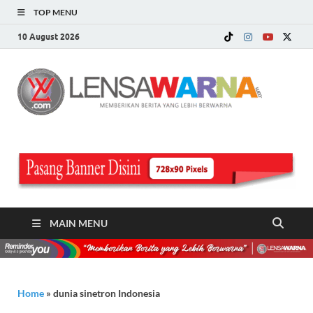
TOP MENU
10 August 2026
LE
Memberi
Berita ya
WA
Lebih
Berwarn
.c
MAIN MENU
Home
»
dunia sinetron Indonesia