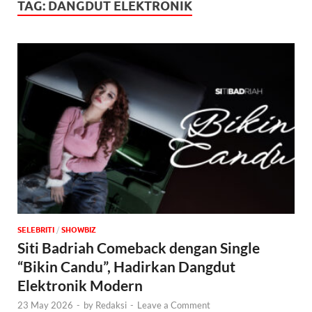
TAG:
DANGDUT ELEKTRONIK
SELEBRITI
/
‎SHOWBIZ
Siti Badriah Comeback dengan Single
“Bikin Candu”, Hadirkan Dangdut
Elektronik Modern
23 May 2026
-
by
Redaksi
-
Leave a Comment