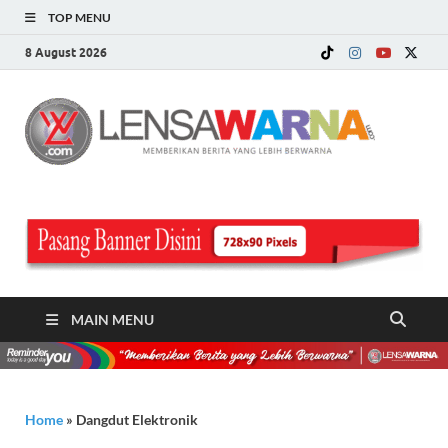
TOP MENU
8 August 2026
LE
Memberi
Berita ya
WA
Lebih
Berwarn
.c
MAIN MENU
Home
»
Dangdut Elektronik