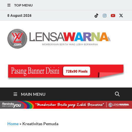
TOP MENU
8 August 2026
LE
Memberi
Berita ya
WA
Lebih
Berwarn
.c
MAIN MENU
Home
»
Kreativitas Pemuda