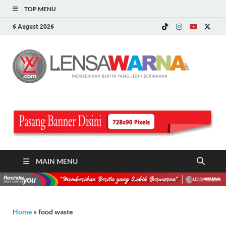
TOP MENU
6 August 2026
LE
Memberi
Berita ya
WA
Lebih
Berwarn
.c
MAIN MENU
Home
»
food waste