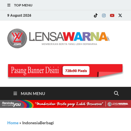
TOP MENU
9 August 2026
LE
Memberi
Berita ya
WA
Lebih
Berwarn
.c
MAIN MENU
Home
»
IndonesiaBerbagi