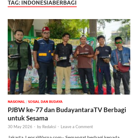
TAG:
INDONESIABERBAGI
NASIONAL
/
SOSIAL DAN BUDAYA
PJBW ke-77 dan BudayantaraTV Berbagi
untuk Sesama
30 May 2026
-
by
Redaksi
-
Leave a Comment
Jakarta, LensaWarna.com– Semangat berbagi kepada