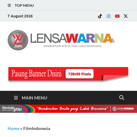
TOP MENU
7 August 2026
LE
Memberi
Berita ya
WA
Lebih
Berwarn
.c
MAIN MENU
Home
»
FilmIndonesia