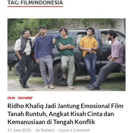
TAG:
FILMINDONESIA
FILM
/
‎SHOWBIZ
Ridho Khaliq Jadi Jantung Emosional Film
Tanah Runtuh, Angkat Kisah Cinta dan
Kemanusiaan di Tengah Konflik
11 June 2026
-
by
Redaksi
-
Leave a Comment