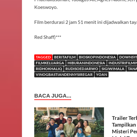
Koeswoyo.
Film berdurasi 2 jam 51 menit ini dijadwalkan ta
Red Shaff)***
TAGGED
BERITAFILM
BIOSKOPINDONESIA
DOWNSY
FILMKELUARGA
HIBURANINDONESIA
INDUSTRIFILM
RIDHOKHALIQ
RUDISOEDJARWO
SIGIWIMALA
TAN
VINOGBASTIANDENNYSIREGAR
YOAN
BACA JUGA...
Trailer Te
Tampilkan 
Misteri Pe