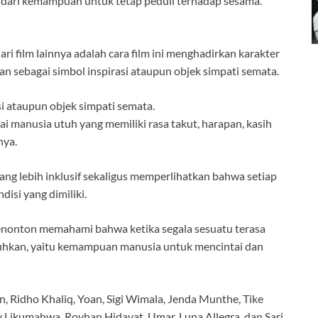
a dari kemampuan untuk tetap peduli terhadap sesama.
i film lainnya adalah cara film ini menghadirkan karakter
 sebagai simbol inspirasi ataupun objek simpati semata.
si ataupun objek simpati semata.
i manusia utuh yang memiliki rasa takut, harapan, kasih
nya.
ng lebih inklusif sekaligus memperlihatkan bahwa setiap
disi yang dimiliki.
enonton memahami bahwa ketika segala sesuatu terasa
ntuhkan, yaitu kemampuan manusia untuk mencintai dan
n, Ridho Khaliq, Yoan, Sigi Wimala, Jenda Munthe, Tike
 Likumahwa, Royhan Hidayat, Umar, Luna Allegra, dan Sari