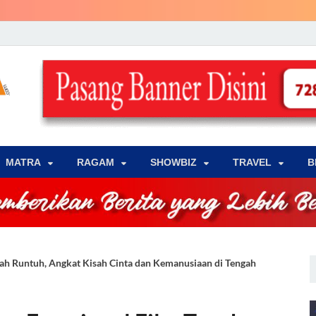
LENSA WARNA .com
Memberikan Berita yang Lebih Berwarna
MATRA
‎RAGAM
‎SHOWBIZ
‎TRAVEL
B
nah Runtuh, Angkat Kisah Cinta dan Kemanusiaan di Tengah