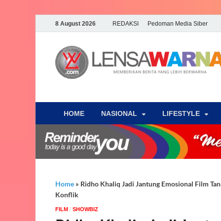
8 August 2026
REDAKSI
Pedoman Media Siber
HOME
NASIONAL
‎LIFESTYLE
Home
»
Ridho Khaliq Jadi Jantung Emosional Film Ta
Konflik
FILM
/
‎SHOWBIZ