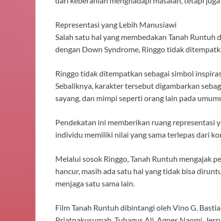
dari keberanian menghadapi masalah, tetapi jug
Representasi yang Lebih Manusiawi
Salah satu hal yang membedakan Tanah Runtuh dar
dengan Down Syndrome, Ringgo tidak ditempatkan
Ringgo tidak ditempatkan sebagai simbol inspira
Sebaliknya, karakter tersebut digambarkan sebaga
sayang, dan mimpi seperti orang lain pada umum
Pendekatan ini memberikan ruang representasi ya
individu memiliki nilai yang sama terlepas dari kon
Melalui sosok Ringgo, Tanah Runtuh mengajak p
hancur, masih ada satu hal yang tidak bisa diru
menjaga satu sama lain.
Film Tanah Runtuh dibintangi oleh Vino G. Bastia
Priatnakusumah, Tubagus Ali, Agnes Naomi, Jerry