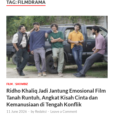
TAG:
FILMDRAMA
FILM
/
‎SHOWBIZ
Ridho Khaliq Jadi Jantung Emosional Film
Tanah Runtuh, Angkat Kisah Cinta dan
Kemanusiaan di Tengah Konflik
11 June 2026
-
by
Redaksi
-
Leave a Comment