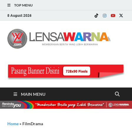
TOP MENU
8 August 2026
LE
Memberi
Berita ya
WA
Lebih
Berwarn
.c
MAIN MENU
Home
»
FilmDrama