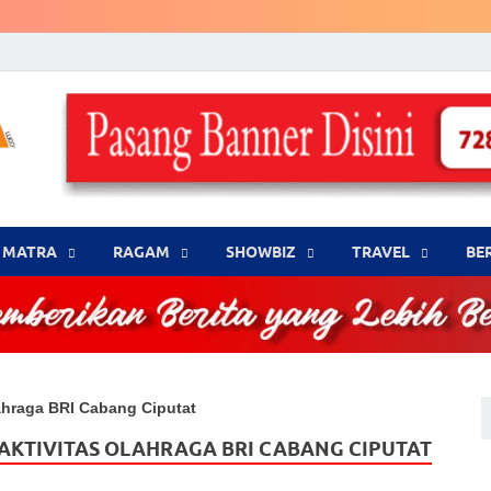
LENSA WARNA .com
Memberikan Berita yang Lebih Berwarna
MATRA
‎RAGAM
‎SHOWBIZ
‎TRAVEL
BE
ahraga BRI Cabang Ciputat
AKTIVITAS OLAHRAGA BRI CABANG CIPUTAT