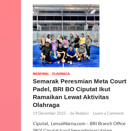
NASIONAL
OLAHRAGA
/
Semarak Peresmian Meta Court
Padel, BRI BO Ciputat Ikut
Ramaikan Lewat Aktivitas
Olahraga
19 December 2025
-
by
Redaksi
-
Leave a Comment
Ciputat, LensaWarna.com – BRI Branch Office
(BO) Ciputat turut berpartisipasi dalam