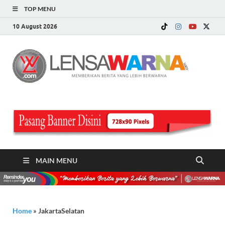
TOP MENU
10 August 2026
LE
Memberi
Berita ya
WA
Lebih
Berwarn
.c
MAIN MENU
Home
»
JakartaSelatan