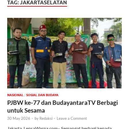
TAG:
JAKARTASELATAN
NASIONAL
/
SOSIAL DAN BUDAYA
PJBW ke-77 dan BudayantaraTV Berbagi
untuk Sesama
30 May 2026
-
by
Redaksi
-
Leave a Comment
Jakarta, LensaWarna.com– Semangat berbagi kepada