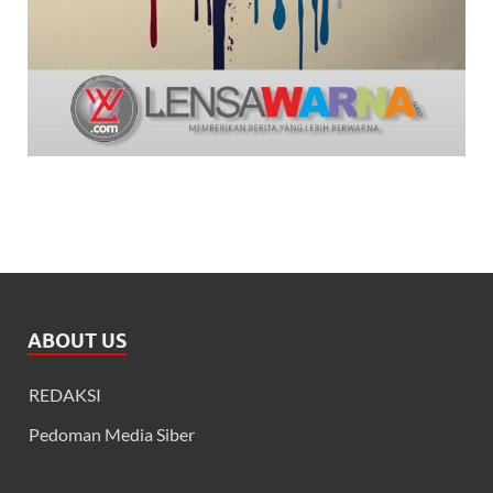
ABOUT US
REDAKSI
Pedoman Media Siber