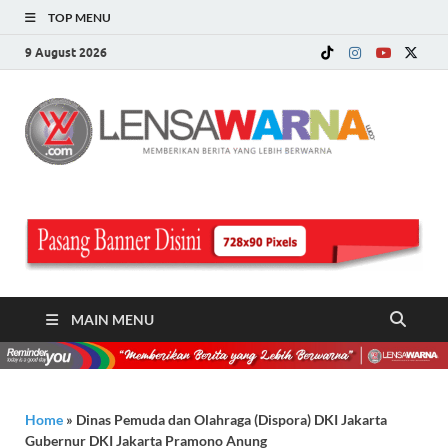
TOP MENU
9 August 2026
LE
Memberi
Berita ya
WA
Lebih
Berwarn
.c
MAIN MENU
Home
»
Dinas Pemuda dan Olahraga (Dispora) DKI Jakarta
Gubernur DKI Jakarta Pramono Anung