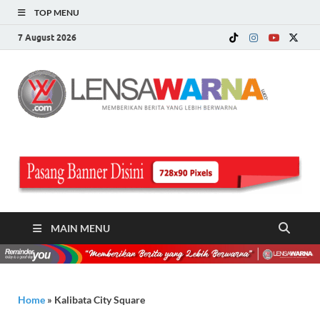
TOP MENU
7 August 2026
LE
Memberi
Berita ya
WA
Lebih
Berwarn
.c
MAIN MENU
Home
»
Kalibata City Square