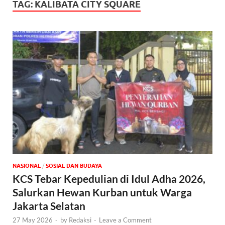
TAG:
KALIBATA CITY SQUARE
NASIONAL
/
SOSIAL DAN BUDAYA
KCS Tebar Kepedulian di Idul Adha 2026,
Salurkan Hewan Kurban untuk Warga
Jakarta Selatan
27 May 2026
-
by
Redaksi
-
Leave a Comment