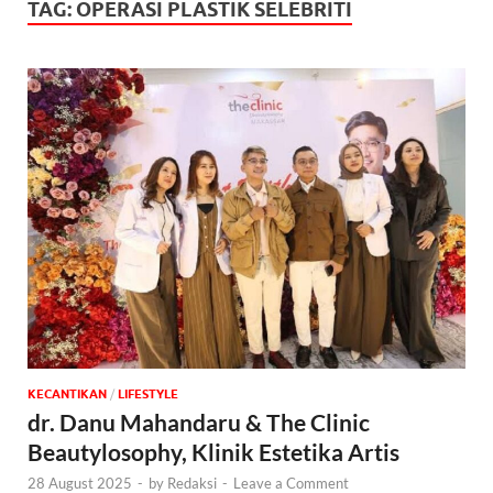
TAG:
OPERASI PLASTIK SELEBRITI
KECANTIKAN
/
‎LIFESTYLE
dr. Danu Mahandaru & The Clinic
Beautylosophy, Klinik Estetika Artis
28 August 2025
-
by
Redaksi
-
Leave a Comment