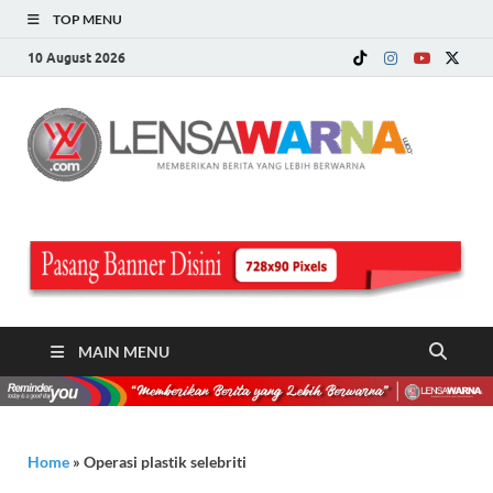
TOP MENU
10 August 2026
LE
Memberi
Berita ya
WA
Lebih
Berwarn
.c
MAIN MENU
Home
»
Operasi plastik selebriti