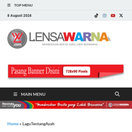
TOP MENU
8 August 2026
LE
Memberi
Berita ya
WA
Lebih
Berwarn
.c
MAIN MENU
Home
»
LaguTentangAyah