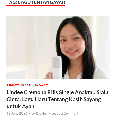
TAG:
LAGUTENTANGAYAH
PENDATANG BARU
/
‎SHOWBIZ
Lindee Cremona Rilis Single Anakmu Slalu
Cinta, Lagu Haru Tentang Kasih Sayang
untuk Ayah
19 June 2026
-
by
Redaksi
-
Leave a Comment