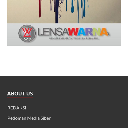
ABOUT US
REDAKSI
Pedoman Media Siber