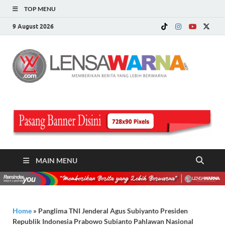
TOP MENU
9 August 2026
LE
Memberi
Berita ya
WA
Lebih
Berwarn
.c
MAIN MENU
Home
»
Panglima TNI Jenderal Agus Subiyanto Presiden
Republik Indonesia Prabowo Subianto Pahlawan Nasional