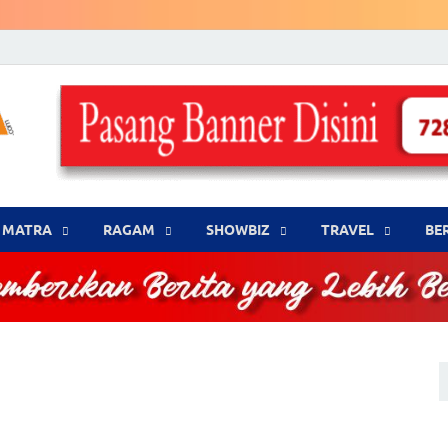
LENSA WARNA .com
Memberikan Berita yang Lebih Berwarna
MATRA
‎RAGAM
‎SHOWBIZ
‎TRAVEL
BE