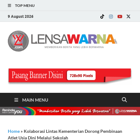
TOP MENU
9 August 2026
LE
Memberi
Berita ya
WA
Lebih
Berwarn
.c
MAIN MENU
Home
»
Kolaborasi Lintas Kementerian Dorong Pembinaan
Atlet Usia Dini Melalui Sekolah