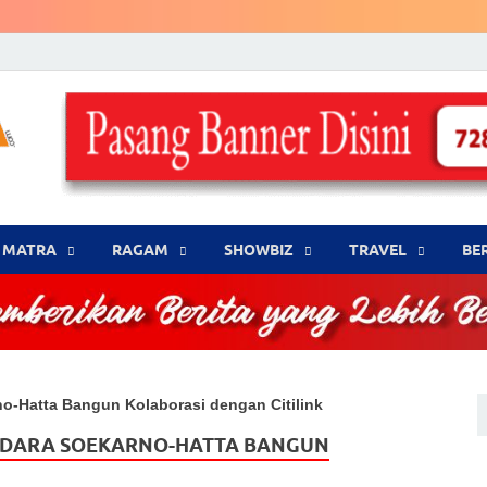
LENSA WARNA .com
Memberikan Berita yang Lebih Berwarna
MATRA
‎RAGAM
‎SHOWBIZ
‎TRAVEL
BE
no-Hatta Bangun Kolaborasi dengan Citilink
NDARA SOEKARNO-HATTA BANGUN