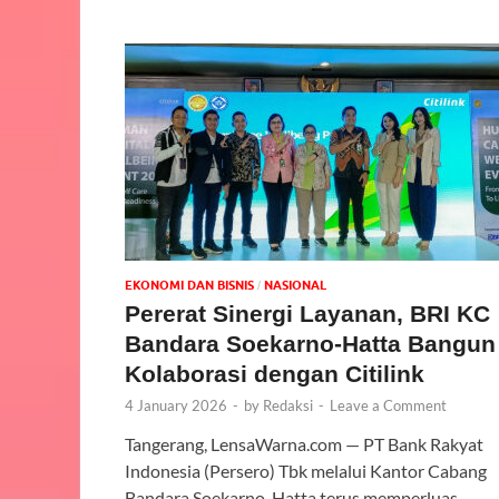
EKONOMI DAN BISNIS
NASIONAL
/
Pererat Sinergi Layanan, BRI KC
Bandara Soekarno-Hatta Bangun
Kolaborasi dengan Citilink
4 January 2026
-
by
Redaksi
-
Leave a Comment
Tangerang, LensaWarna.com — PT Bank Rakyat
Indonesia (Persero) Tbk melalui Kantor Cabang
Bandara Soekarno-Hatta terus memperluas