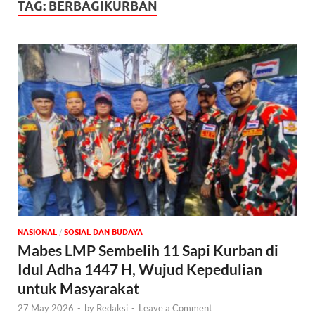
TAG:
BERBAGIKURBAN
NASIONAL
/
SOSIAL DAN BUDAYA
Mabes LMP Sembelih 11 Sapi Kurban di
Idul Adha 1447 H, Wujud Kepedulian
untuk Masyarakat
27 May 2026
-
by
Redaksi
-
Leave a Comment