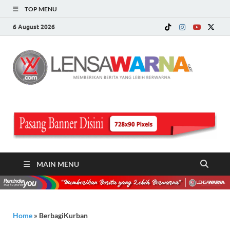
TOP MENU
6 August 2026
LE
Memberi
Berita ya
WA
Lebih
Berwarn
.c
MAIN MENU
Home
»
BerbagiKurban