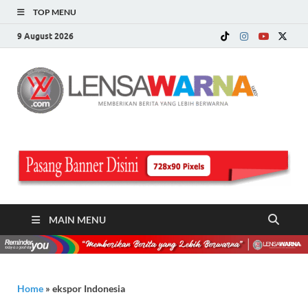
TOP MENU
9 August 2026
LE
Memberi
Berita ya
WA
Lebih
Berwarn
.c
MAIN MENU
Home
»
ekspor Indonesia